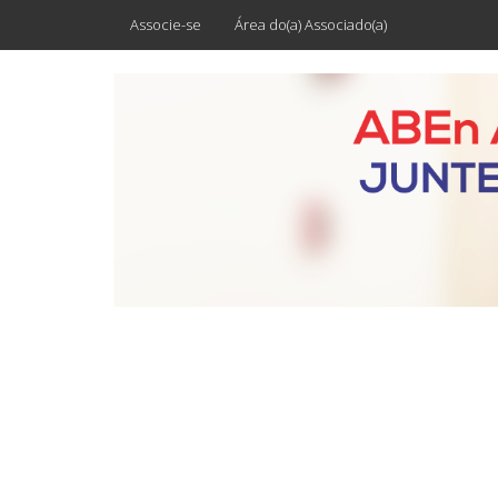
Associe-se
Área do(a) Associado(a)